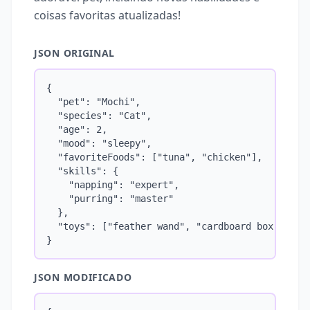
coisas favoritas atualizadas!
JSON ORIGINAL
{

  "pet": "Mochi",

  "species": "Cat",

  "age": 2,

  "mood": "sleepy",

  "favoriteFoods": ["tuna", "chicken"],

  "skills": {

    "napping": "expert",

    "purring": "master"

  },

  "toys": ["feather wand", "cardboard box"]

}
JSON MODIFICADO