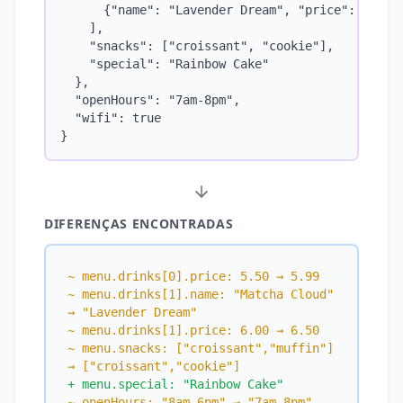
      {"name": "Lavender Dream", "price": 6.50}

    ],

    "snacks": ["croissant", "cookie"],

    "special": "Rainbow Cake"

  },

  "openHours": "7am-8pm",

  "wifi": true

}
DIFERENÇAS ENCONTRADAS
~ menu.drinks[0].price: 5.50 → 5.99
~ menu.drinks[1].name: "Matcha Cloud" 
→ "Lavender Dream"
~ menu.drinks[1].price: 6.00 → 6.50
~ menu.snacks: ["croissant","muffin"] 
→ ["croissant","cookie"]
+ menu.special: "Rainbow Cake"
~ openHours: "8am-6pm" → "7am-8pm"