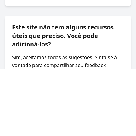
Este site não tem alguns recursos
úteis que preciso. Você pode
adicioná-los?
Sim, aceitamos todas as sugestões! Sinta-se à
vontade para compartilhar seu feedback
usando o link no final da página.
©
2026
Next JSON.
Todos os direitos
reservados.
Criado por
Wesley