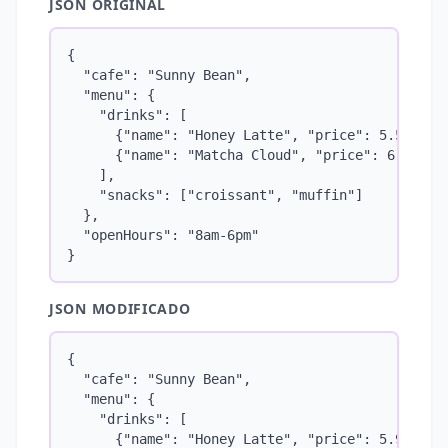
JSON ORIGINAL
{

  "cafe": "Sunny Bean",

  "menu": {

    "drinks": [

      {"name": "Honey Latte", "price": 5.50},

      {"name": "Matcha Cloud", "price": 6.00}

    ],

    "snacks": ["croissant", "muffin"]

  },

  "openHours": "8am-6pm"

}
JSON MODIFICADO
{

  "cafe": "Sunny Bean",

  "menu": {

    "drinks": [

      {"name": "Honey Latte", "price": 5.99},
