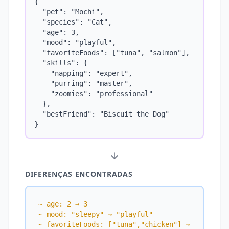
{

  "pet": "Mochi",

  "species": "Cat",

  "age": 3,

  "mood": "playful",

  "favoriteFoods": ["tuna", "salmon"],

  "skills": {

    "napping": "expert",

    "purring": "master",

    "zoomies": "professional"

  },

  "bestFriend": "Biscuit the Dog"

}
DIFERENÇAS ENCONTRADAS
~ age: 2 → 3
~ mood: "sleepy" → "playful"
~ favoriteFoods: ["tuna","chicken"] → 