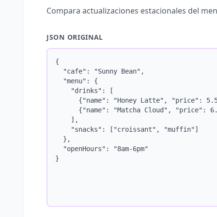
Compara actualizaciones estacionales del menú
JSON ORIGINAL
{

  "cafe": "Sunny Bean",

  "menu": {

    "drinks": [

      {"name": "Honey Latte", "price": 5.5
      {"name": "Matcha Cloud", "price": 6.
    ],

    "snacks": ["croissant", "muffin"]

  },

  "openHours": "8am-6pm"

}