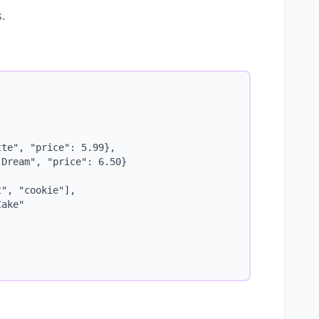
.
te", "price": 5.99},

Dream", "price": 6.50}

", "cookie"],

ake"


