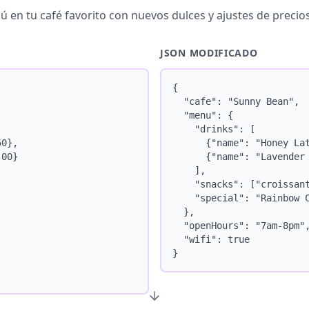
 en tu café favorito con nuevos dulces y ajustes de precios
JSON MODIFICADO
{

  "cafe": "Sunny Bean",

  "menu": {

    "drinks": [

0},

      {"name": "Honey Lat
00}

      {"name": "Lavender 
    ],

    "snacks": ["croissant
    "special": "Rainbow C
  },

  "openHours": "7am-8pm",
  "wifi": true

}