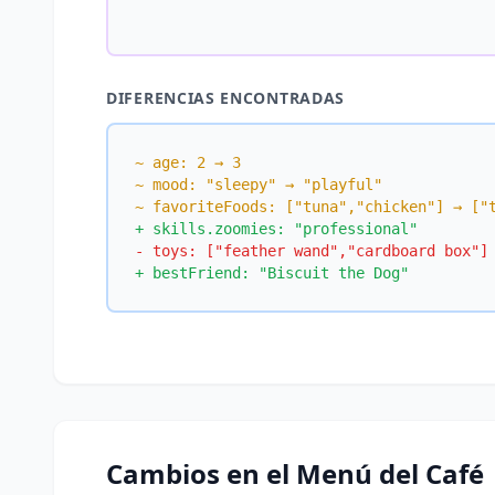
DIFERENCIAS ENCONTRADAS
~ age: 2 → 3
~ mood: "sleepy" → "playful"
~ favoriteFoods: ["tuna","chicken"] → ["
+ skills.zoomies: "professional"
- toys: ["feather wand","cardboard box"]
+ bestFriend: "Biscuit the Dog"
Cambios en el Menú del Café