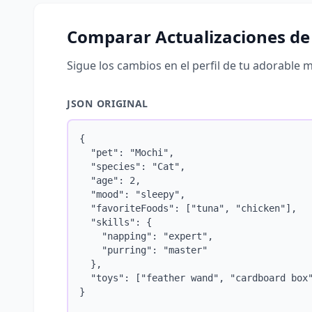
Comparar Actualizaciones de 
Sigue los cambios en el perfil de tu adorable 
JSON ORIGINAL
{

  "pet": "Mochi",

  "species": "Cat",

  "age": 2,

  "mood": "sleepy",

  "favoriteFoods": ["tuna", "chicken"],

  "skills": {

    "napping": "expert",

    "purring": "master"

  },

  "toys": ["feather wand", "cardboard box"
}