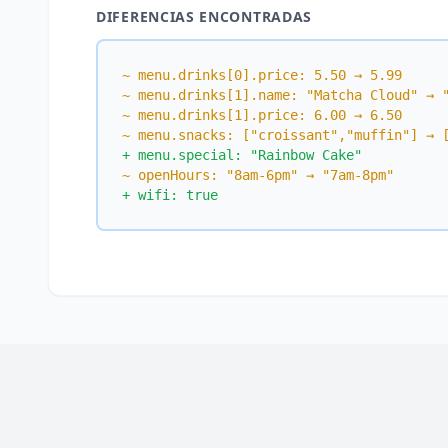
DIFERENCIAS ENCONTRADAS
~ menu.drinks[0].price: 5.50 → 5.99
~ menu.drinks[1].name: "Matcha Cloud" → 
~ menu.drinks[1].price: 6.00 → 6.50
~ menu.snacks: ["croissant","muffin"] → 
+ menu.special: "Rainbow Cake"
~ openHours: "8am-6pm" → "7am-8pm"
+ wifi: true