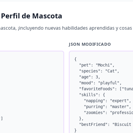
Perfil de Mascota
mascota, ¡incluyendo nuevas habilidades aprendidas y cosas 
JSON MODIFICADO
{

  "pet": "Mochi",

  "species": "Cat",

  "age": 3,

  "mood": "playful",

  "favoriteFoods": ["tuna
  "skills": {

    "napping": "expert",

    "purring": "master",

    "zoomies": "professio
]

  },

  "bestFriend": "Biscuit 
}