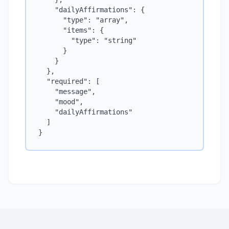
    "dailyAffirmations": {

      "type": "array",

      "items": {

        "type": "string"

      }

    }

  },

  "required": [

    "message",

    "mood",

    "dailyAffirmations"

  ]
