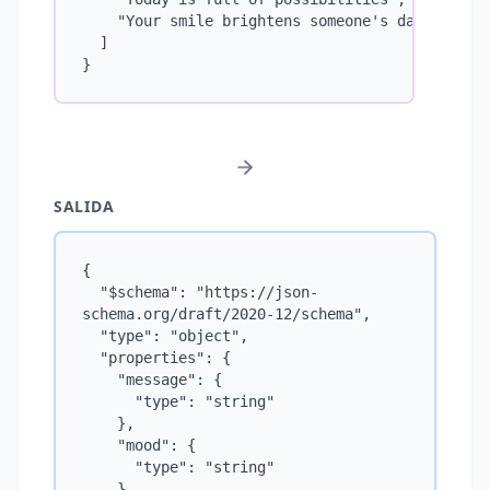
    "Your smile brightens someone's day"

  ]

}
SALIDA
{

  "$schema": "https://json-
schema.org/draft/2020-12/schema",

  "type": "object",

  "properties": {

    "message": {

      "type": "string"

    },

    "mood": {

      "type": "string"

    },
